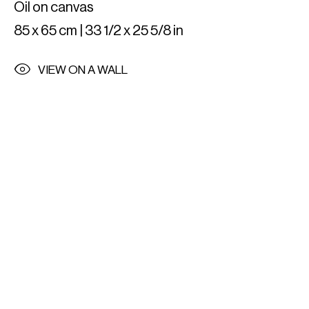
Oil on canvas
85 x 65 cm | 33 1/2 x 25 5/8 in
VIEW ON A WALL
IMPORT EXPORT
Al. Szucha 16/7