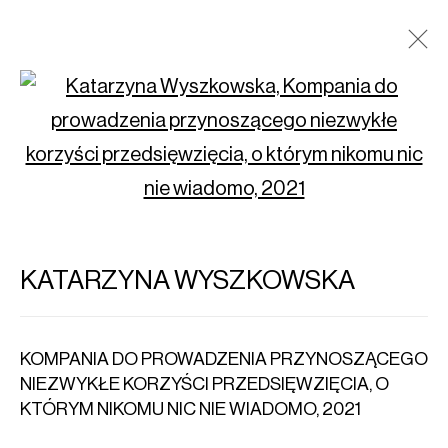
Open a larger version of t
KATARZYNA WYSZKOWSKA: ONE
MORE NAP - LISTA PRAC Z
WYSTAWY W IMPORT EXPORT
(20.01-4.03.2023)
KATARZYNA WYSZKOWSKA
KOMPANIA DO PROWADZENIA PRZYNOSZĄCEGO
NIEZWYKŁE KORZYŚCI PRZEDSIĘWZIĘCIA, O
KTÓRYM NIKOMU NIC NIE WIADOMO
,
2021