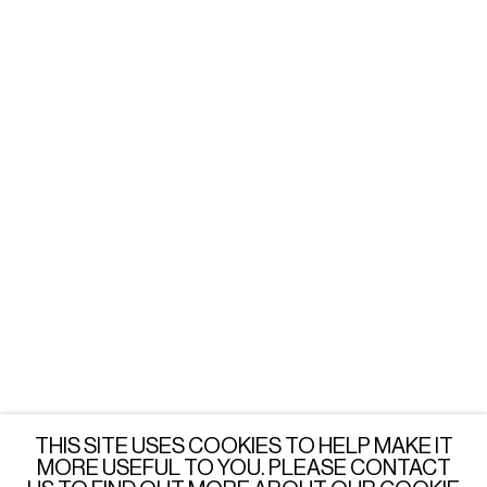
WARSAW
Tuesday - Friday: 3 - 6 PM
Saturday: 12 - 6 PM
or by appointment
LONDON
Wednesday - Saturday: 3 - 6 PM
or by appointment
JOIN OUR MAILING LIST
SUBSCRIBE →
THIS SITE USES COOKIES TO HELP MAKE IT
MORE USEFUL TO YOU. PLEASE CONTACT